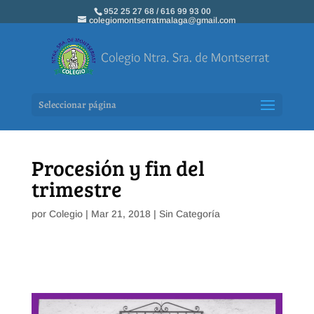
952 25 27 68 / 616 99 93 00
colegiomontserratmalaga@gmail.com
Seleccionar página
Procesión y fin del
trimestre
por
Colegio
|
Mar 21, 2018
|
Sin Categoría