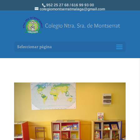
952 25 27 68 / 616 99 93 00
colegiomontserratmalaga@gmail.com
Seleccionar página