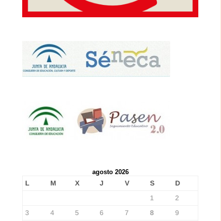
agosto 2026
L
M
X
J
V
S
D
1
2
3
4
5
6
7
8
9